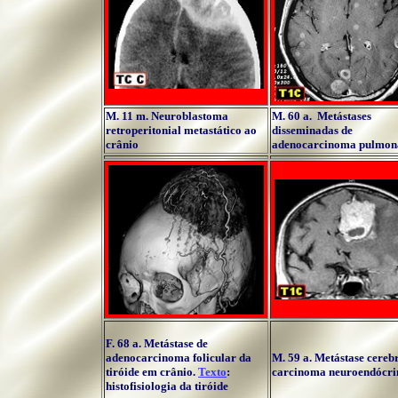
M. 11 m. Neuroblastoma
M. 60 a. Metástases
retroperitonial metastático ao
disseminadas de
crânio
adenocarcinoma pulmon
F. 68 a. Metástase de
adenocarcinoma folicular da
M. 59 a. Metástase cereb
tiróide em crânio.
Texto
:
carcinoma neuroendócri
histofisiologia da tiróide