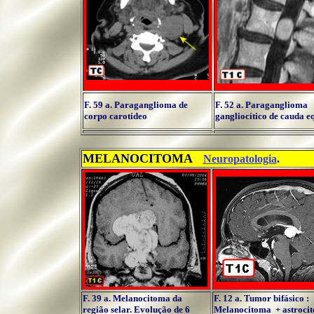
F. 59 a. Paraganglioma de
F. 52 a. Paraganglioma
corpo carotídeo
gangliocítico de cauda e
..
MELANOCITOMA
...
Neuropatologia
.
F. 39 a.
Melanocitoma da
F.
12
a. Tumor bifásico :
região selar. Evolução de 6
Melanocitoma + astroci