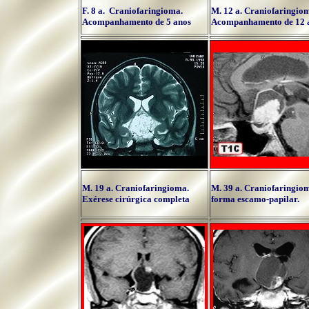
F. 8 a. C
raniofaringioma.
M. 12 a.
Craniofaringio
Acompanhamento de 5 anos
Acompanhamento de 12 
M. 19 a.
Craniofaringioma.
M. 39 a.
Craniofaringio
Exérese cirúrgica completa
forma escamo-papilar.