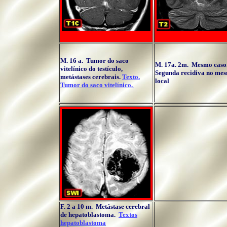
M. 16 a. Tumor do saco
M. 17a. 2m. Mesmo caso
vitelínico do testículo,
Segunda recidiva no me
metástases cerebrais.
Texto.
local
Tumor do saco vitelínico.
F. 2 a 10 m. Metástase cerebral
de hepatoblastoma.
Textos
hepatoblastoma