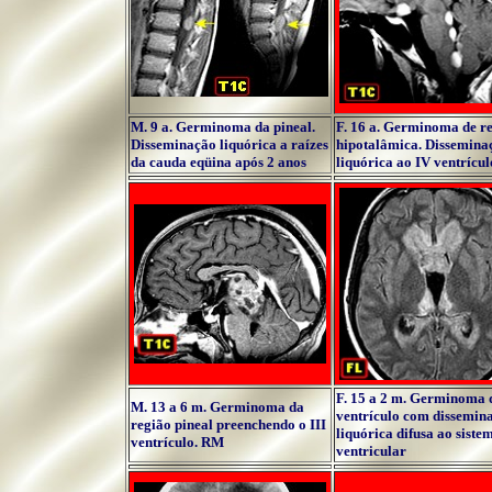
M. 9 a. Germinoma da pineal.
F. 16 a. Germinoma de r
Disseminação liquórica a raízes
hipotalâmica. Dissemina
da cauda eqüina após 2 anos
liquórica ao IV ventrícul
F. 15 a 2 m. Germinoma d
M. 13 a 6 m. Germinoma da
ventrículo com dissemin
região pineal preenchendo o III
liquórica difusa ao siste
ventrículo. RM
ventricular