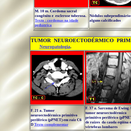
M. 10 m. Cordoma sacral
congênito e esclerose tuberosa.
Nódulos subependimários
Texto : cordomas na idade
alguns calcificados
pediátrica
..
TUMOR NEUROECTODÉRMICO PRIMIT
......
Neuropatologia
.
F. 37 a. Sarcoma de Ewing /
F. 21 a. Tumor
tumor neuroectodérmico
neuroectodérmico primitivo
primitivo periférico (pPNE
periférico (pPNET) em raiz C6
de raízes da cauda eqüina 
D
Texto complementar
vértebras lombares