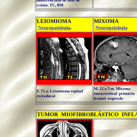
indiferenciado de base de
crânio. TC, RM
..
LEIOMIOMA
..
MIXOMA
..
.
.
Neuropatologia
.
Neuropatologia
M. 12 a 5 m. Mixoma
F. 71 a. Leiomioma espinal
intracerebral primário
extradural
frontal esquerdo
....
TUMOR MIOFIBROBLÁSTICO INF