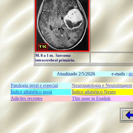
M. 8 a 1 m. Sarcoma
intracerebral primário.
..
Atualizado 2/5/2026
e-mails :
gr
..
Patologia geral e especial
Neuropatologia e Neuroimagem
Índice alfabético geral
Índice alfabético Neuro
Adições recentes
This page in English
...
..