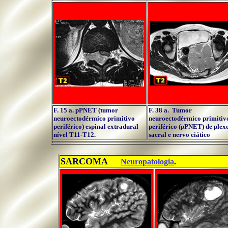
F. 15 a. pPNET (tumor
F. 38 a. Tumor
neuroectodérmico primitivo
neuroectodérmico primitiv
periférico) espinal extradural
periférico (pPNET) de plex
nível T11-T12.
sacral e nervo ciático
..
SARCOMA
.....
Neuropatologia
.