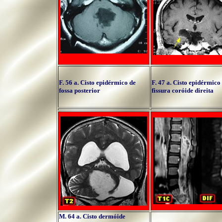
F. 56 a. Cisto epidérmico de
F. 47 a. Cisto epidérmico
fossa posterior
fissura coróide direita
M. 64 a. Cisto dermóide