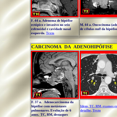
F. 44 a. Adenoma de hipófise
ectópico e invasivo no seio
M. 44 a. Oncocitoma (a
esfenoidal e cavidade nasal
de células
null
da hipófis
esquerda.
Texto
..
CARCINOMA DA ADENOHIPÓFISE
.
F. 37 a. Adenocarcinoma da
hipófise com metástases
Idem, TC, RM, exames 
pulmonares. Evolução de 6
detalhe
.
Texto
anos. TC, RM, destaques