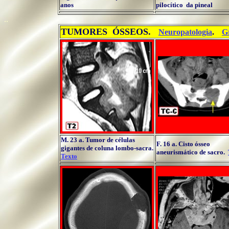
anos
pilocítico da pineal
..
TUMORES ÓSSEOS.
..
...
Neuropatologia
.
G
M. 23 a. Tumor de células
F. 16 a. Cisto ósseo
gigantes de coluna lombo-sacra.
aneurismático de sacro.
Texto