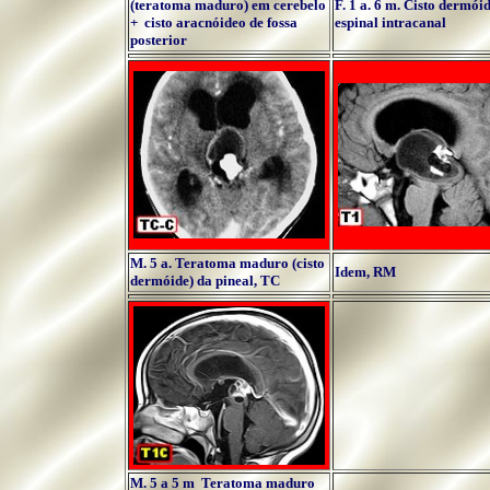
(teratoma maduro) em cerebelo
F. 1 a. 6 m. Cisto dermói
+ cisto aracnóideo de fossa
espinal intracanal
posterior
M. 5 a. Teratoma maduro (cisto
Idem, RM
dermóide) da pineal, TC
M. 5 a 5 m Teratoma maduro