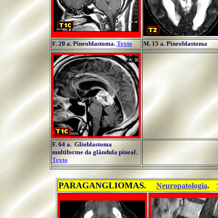
F. 20 a. Pineoblastoma.
Texto
M. 15 a. Pineoblastoma
F. 64 a. Glioblastoma
multiforme da glândula pineal.
Texto
..
PARAGANGLIOMAS.
...
...
Neuropatologia
.