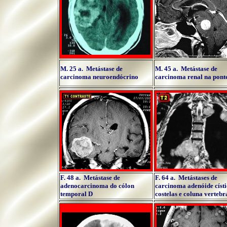
M. 25 a. Metástase de
M. 45 a. Metástase de
carcinoma neuroendócrino
carcinoma renal na pont
F. 48 a. Metástase de
F. 64 a. Metástases de
adenocarcinoma do cólon
carcinoma adenóide císt
temporal D
costelas e coluna vertebr