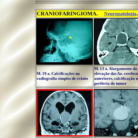
..
CRANIOFARINGIOMA.
...
Neuropatologia
.
M. 13 a.
Alargamento da 
M. 19 a.
Calcificações na
elevação das Aa. cerebra
radiografia simples de crânio
anteriores, calcificação 
periferia do tumor