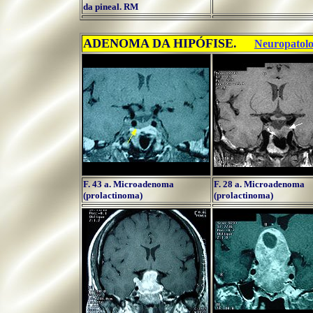
da pineal. RM
..
ADENOMA DA HIPÓFISE.
...
Neuropatolo
F. 43 a. Microadenoma
F. 28 a. Microadenoma
(prolactinoma)
(prolactinoma)