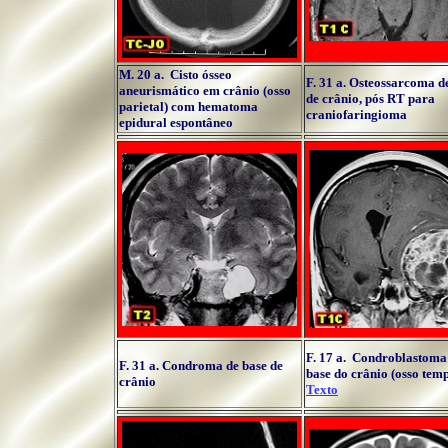
M. 20 a. Cisto ósseo
F. 31 a. Osteossarcoma d
aneurismático em crânio (osso
de crânio, pós RT para
parietal) com hematoma
craniofaringioma
epidural espontâneo
F. 17 a. Condroblastoma
F. 31 a. Condroma de base de
base do crânio (osso temp
crânio
Texto