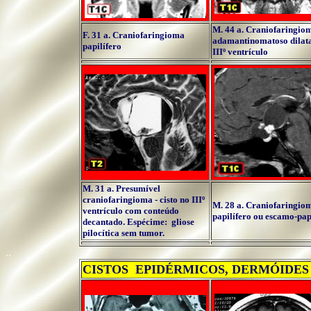
M. 44 a. Craniofaringio
F. 31 a.
Craniofaringioma
adamantinomatoso dilat
papilífero
IIIº ventrículo
M. 31 a. Presumível
craniofaringioma - cisto no IIIº
M. 28 a. Craniofaringio
ventrículo com conteúdo
papilífero ou escamo-pap
decantado. Espécime: gliose
pilocítica sem tumor.
..
CISTOS EPIDÉRMICOS, DERMÓIDE