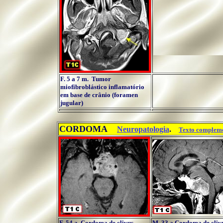
F. 5 a 7 m. Tumor
miofibroblástico inflamatório
em base de crânio (foramen
jugular)
..
CORDOMA
...
...
Neuropatologia
.
Texto complem
F. 54 a. Cordoma de clivus
M. 33 a.Cordoma de cliv