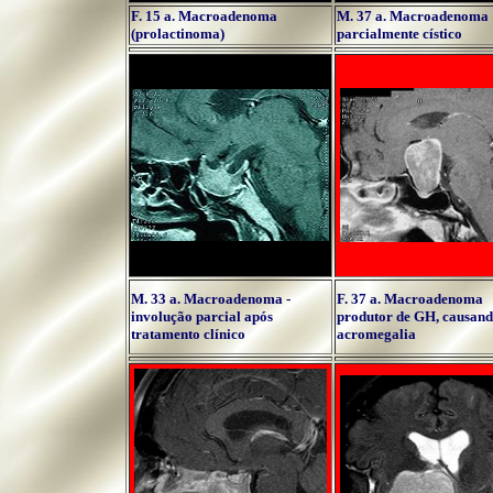
F. 15 a. Macroadenoma
M. 37 a. Macroadenoma
(prolactinoma)
parcialmente cístico
M. 33 a.
Macroadenoma -
F. 37 a. Macroadenoma
involução parcial após
produtor de GH, causan
tratamento clínico
acromegalia