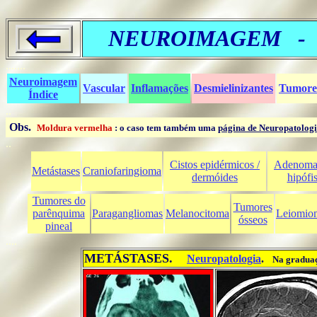
NEUROIMAGEM - Es
.......
Neuroimagem
Vascular
Inflamações
Desmielinizantes
Tumore
Índice
..
Obs.
_
Moldura vermelha
: o caso tem também uma
página de Neuropatolog
..
Cistos epidérmicos /
Adenoma
Metástases
Craniofaringioma
dermóides
hipófi
Tumores do
Tumores
parênquima
Paragangliomas
Melanocitoma
Leiomio
ósseos
pineal
....
METÁSTASES.
...
Neuropatologia
.
...
Na gradua