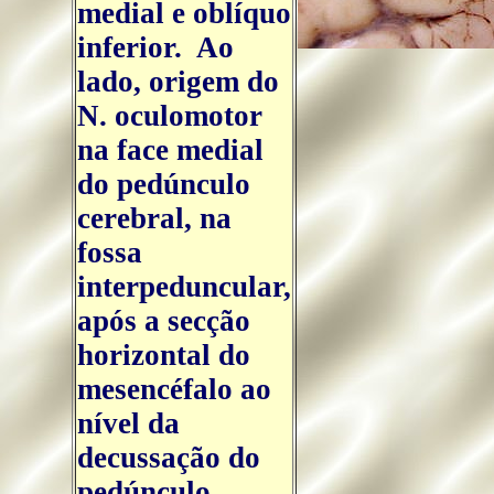
medial e oblíquo
inferior. Ao
lado, origem do
N. oculomotor
na face medial
do pedúnculo
cerebral, na
fossa
interpeduncular,
após a secção
horizontal do
mesencéfalo ao
nível da
decussação do
pedúnculo