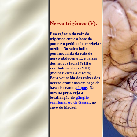
Nervo trigêmeo (V).
Emergência da raiz do
trigêmeo entre a base da
ponte e o pedúnculo cerebelar
médio. No sulco bulbo-
pontino, saída da raiz do
nervo abducente E, e raízes
dos nervos facial (VII) e
vestíbulo-coclear (VIII)
(melhor vistas à direita).
Para ver saída das raízes dos
nervos cranianos em peça de
base de crânio,
clique
. Na
mesma peça, veja a
localização do
gânglio
semilunar ou de Gasser
, no
cavo de Meckel.