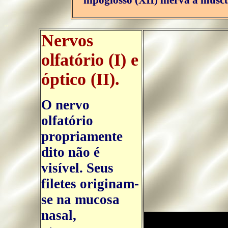
hipoglosso (XII) inerva a musc
..
Nervos
olfatório (I) e
óptico (II).
O nervo
olfatório
propriamente
dito não é
visível. Seus
filetes originam-
se na mucosa
nasal,