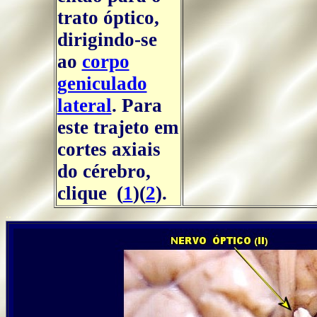
trato óptico,
dirigindo-se
ao
corpo
geniculado
lateral
. Para
este trajeto em
cortes axiais
do cérebro,
clique (
1
)(
2
).
..