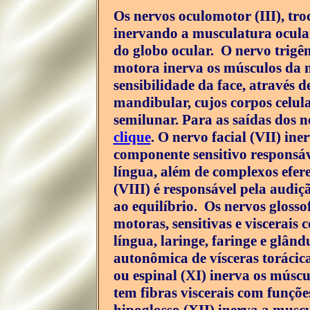
Os nervos oculomotor (III), tro
inervando a musculatura ocula
do globo ocular. O nervo trigêm
motora inerva os músculos da ma
sensibilidade da face, através d
mandibular, cujos corpos celul
semilunar. Para as saídas dos n
clique
. O nervo facial (VII) in
componente sensitivo responsáv
língua, além de complexos efere
(VIII) é responsável pela audiç
ao equilíbrio. Os nervos glosso
motoras, sensitivas e viscerais
língua, laringe, faringe e glând
autonômica de vísceras torácic
ou espinal (XI) inerva os múscu
tem fibras viscerais com funçõ