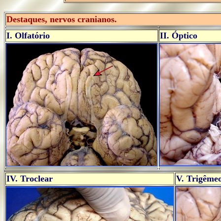
..
Destaques, nervos cranianos.
I. Olfatório
II. Óptico
IV. Troclear
V. Trigême