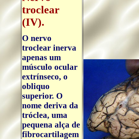
troclear
(IV).
O nervo
troclear inerva
apenas um
músculo ocular
extrínseco, o
obliquo
superior. O
nome deriva da
tróclea, uma
pequena alça de
fibrocartilagem