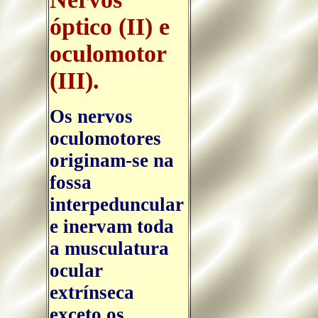
óptico (II) e
oculomotor
(III).
Os nervos
oculomotores
originam-se na
fossa
interpeduncular
e inervam toda
a musculatura
ocular
extrínseca
exceto os