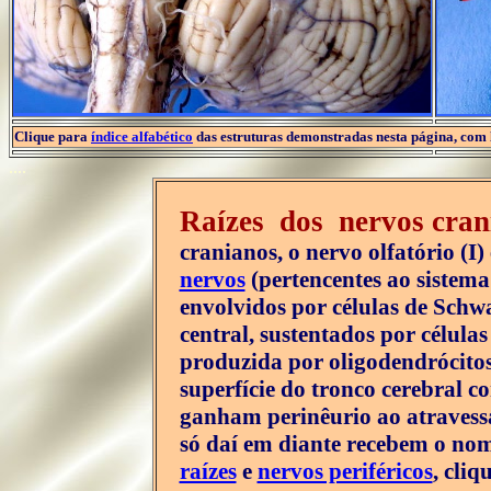
Clique para
índice alfabético
das estruturas demonstradas nesta página, com 
....
Raízes dos nervos cra
cranianos, o nervo olfatório (I)
nervos
(pertencentes ao sistema
envolvidos por células de Schw
central, sustentados por células 
produzida por oligodendrócito
superfície do tronco cerebral 
ganham perinêurio ao atravessa
só daí em diante recebem o no
raízes
e
nervos periféricos
, cliq