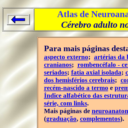
Atlas de Neuroana
Cérebro adulto n
......
Para mais páginas desta
aspecto externo
;
artérias da 
cranianos
;
rombencéfalo - ce
seriados
;
fatia axial isolada
;
dos hemisférios cerebrais
;
co
recém-nascido a termo
e
pre
Índice alfabético das estrutu
série, com links
.
Mais páginas de
neuroanato
(
graduação
,
complementos
).