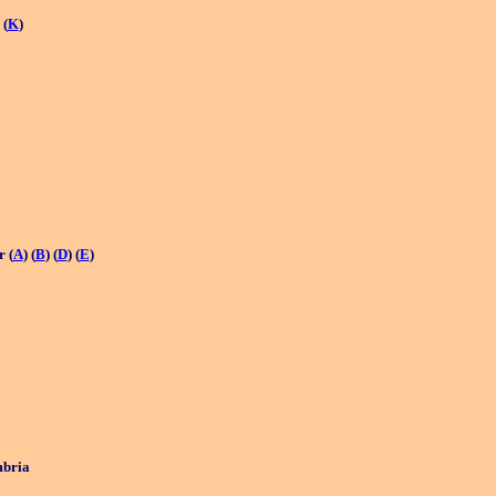
 (
K
)
 (
A
) (
B
) (
D
) (
E
)
mbria