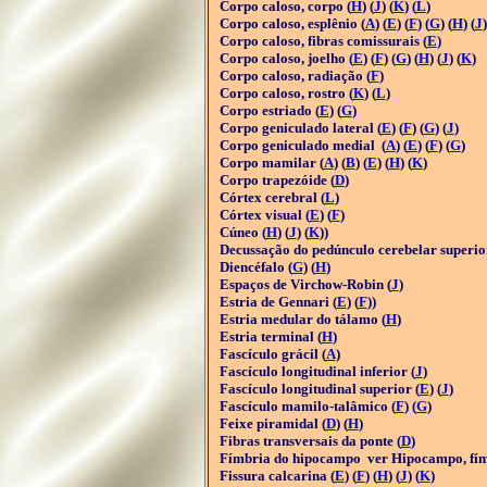
Corpo caloso, corpo (
H
) (
J
) (
K
) (
L
)
Corpo caloso, esplênio (
A
) (
E
) (
F
) (
G
) (
H
) (
J
)
Corpo caloso, fibras comissurais (
E
)
Corpo caloso, joelho (
E
) (
F
) (
G
) (
H
) (
J
) (
K
)
Corpo caloso, radiação (
F
)
Corpo caloso, rostro (
K
) (
L
)
Corpo estriado (
E
) (
G
)
Corpo geniculado lateral (
E
) (
F
) (
G
) (
J
)
Corpo geniculado medial (
A
) (
E
) (
F
) (
G
)
Corpo mamilar (
A
) (
B
) (
E
) (
H
) (
K
)
Corpo trapezóide (
D
)
Córtex cerebral (
L
)
Córtex visual (
E
) (
F
)
Cúneo (
H
) (
J
) (
K
))
Decussação do pedúnculo cerebelar superior
Diencéfalo (
G
) (
H
)
Espaços de Virchow-Robin (
J
)
Estria de Gennari (
E
) (
F
))
Estria medular do tálamo (
H
)
Estria terminal (
H
)
Fascículo grácil (
A
)
Fascículo longitudinal inferior (
J
)
Fascículo longitudinal superior (
E
) (
J
)
Fascículo mamilo-talâmico (
F
) (
G
)
Feixe piramidal (
D
) (
H
)
Fibras transversais da ponte (
D
)
Fímbria do hipocampo ver Hipocampo, fí
Fissura calcarina (
E
) (
F
) (
H
) (
J
) (
K
)