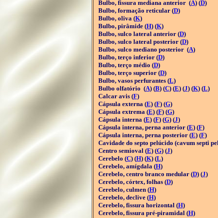
Bulbo, fissura mediana anterior (
A
) (
D
)
Bulbo, formação reticular (
D
)
Bulbo, oliva (
K
)
Bulbo, pirâmide (
H
) (
K
)
Bulbo, sulco lateral anterior (
D
)
Bulbo, sulco lateral posterior (
D
)
Bulbo, sulco mediano posterior (
A
)
Bulbo, terço inferior (
D
)
Bulbo, terço médio (
D
)
Bulbo, terço superior (
D
)
Bulbo, vasos perfurantes (
L
)
Bulbo olfatório (
A
) (
B
) (
C
) (
E
) (
J
) (
K
) (
L
)
Calcar avis (
F
)
Cápsula externa (
E
) (
F
) (
G
)
Cápsula extrema (
E
) (
F
) (
G
)
Cápsula interna (
E
) (
F
) (
G
) (
J
)
Cápsula interna, perna anterior (
E
) (
F
)
Cápsula interna, perna posterior (
E
) (
F
)
Cavidade do septo pelúcido (cavum septi pel
Centro semioval (
E
) (
G
) (
J
)
Cerebelo (
C
) (
H
) (
K
) (
L
)
Cerebelo, amígdala (
H
)
Cerebelo, centro branco medular (
D
) (
J
)
Cerebelo, córtex, folhas (
D
)
Cerebelo, culmen (
H
)
Cerebelo, declive (
H
)
Cerebelo, fissura horizontal (
H
)
Cerebelo, fissura pré-piramidal (
H
)