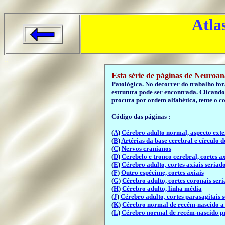
Atla
..
Esta série de páginas de Neuroa
Patológica. No decorrer do trabalho fora
estrutura pode ser encontrada. Clicando
procura por ordem alfabética, tente o c
Código das páginas :
(
A
)
Cérebro adulto normal, aspecto ext
(
B
)
Artérias da base cerebral e círculo d
(
C
)
Nervos cranianos
(
D
)
Cerebelo e tronco cerebral, cortes ax
(
E
)
Cérebro adulto, cortes axiais seriad
(
F
)
Outro espécime, cortes axiais
(
G
)
Cérebro adulto, cortes coronais seri
(
H
)
Cérebro adulto, linha média
(
J
)
Cérebro adulto, cortes parasagitais 
(
K
)
Cérebro normal de recém-nascido a
(
L
)
Cérebro normal de recém-nascido 