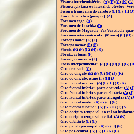
Fissura interhemisférica (
A
) (
E
) (
G
) (
K
) (
L
)
Fissura sylviana ou lateral do cérebro Ver 
Fissura transversa do cérebro (
E
) (
F
) (
H
) (
J
Foice do cérebro (posição) (
A
)
Foramen cego (
A
)
Foramen de Luschka (
D
)
Foramen de Magendie Ver Ventrículo quar
Foramen interventricular (Monro) (
E
) (
H
) (
Fórceps maior (
E
) (
F
)
Fórceps menor (
E
) (
F
)
Fórnix (
E
) (
F
) (
G
) (
H
) (
K
)
Fórnix, colunas (
F
)
Fórnix, comissura (
F
)
Fossa interpeduncular (
A
) (
C
) (
D
) (
E
) (
G
) (
Giro denteado (
G
)
Giro do cíngulo (
E
) (
F
) (
G
) (
H
) (
J
) (
K
)
Giro do cíngulo, istmo (
F
) (
H
) (
J
)
Giro frontal inferior (
A
) (
F
) (
G
) (
J
) (
K
)
Giro frontal inferior, parte opercular (
A
) (
J
Giro frontal inferior, parte orbitária (
A
) (
J
)
Giro frontal inferior, parte triangular (
A
) (
Giro frontal médio (
A
) (
G
) (
J
) (
K
)
Giro frontal superior (
A
) (
G
) (
H
) (
J
) (
K
)
Giro occípito-temporal lateral ou fusiforme
Giro occípito-temporal medial (
A
) (
K
)
Giro orbitário (
E
) (
F
)
Giro parahipocampal (
A
) (
G
) (
J
) (
K
)
Giro pós-central (
A
) (
E
) (
J
) (
K
) (
L
)