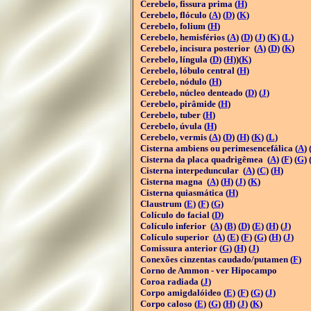
Cerebelo, fissura prima (
H
)
Cerebelo, flóculo (
A
) (
D
) (
K
)
Cerebelo, folium (
H
)
Cerebelo, hemisférios (
A
) (
D
) (
J
) (
K
) (
L
)
Cerebelo, incisura posterior (
A
) (
D
) (
K
)
Cerebelo, língula (
D
) (
H
))(
K
)
Cerebelo, lóbulo central (
H
)
Cerebelo, nódulo (
H
)
Cerebelo, núcleo denteado (
D
) (
J
)
Cerebelo, pirâmide (
H
)
Cerebelo, tuber (
H
)
Cerebelo, úvula (
H
)
Cerebelo, vermis (
A
) (
D
) (
H
) (
K
) (
L
)
Cisterna ambiens ou perimesencefálica (
A
) 
Cisterna da placa quadrigêmea (
A
) (
F
) (
G
) 
Cisterna interpeduncular (
A
) (
C
) (
H
)
Cisterna magna (
A
) (
H
) (
J
) (
K
)
Cisterna quiasmática (
H
)
Claustrum (
E
) (
F
) (
G
)
Colículo do facial (
D
)
Colículo inferior (
A
) (
B
) (
D
) (
E
) (
H
) (
J
)
Colículo superior (
A
) (
E
) (
F
) (
G
) (
H
) (
J
)
Comissura anterior (
G
) (
H
) (
J
)
Conexões cinzentas caudado/putamen (
F
)
Corno de Ammon - ver Hipocampo
Coroa radiada (
J
)
Corpo amigdalóideo (
E
) (
F
) (
G
) (
J
)
Corpo caloso (
E
) (
G
) (
H
) (
J
) (
K
)