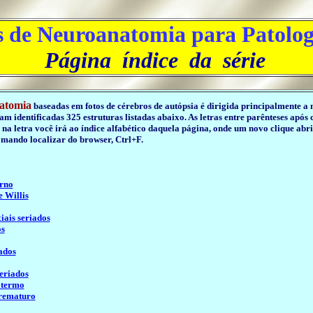
s de Neuroanatomia para Patolog
Página índice da série
natomia
baseadas em fotos de cérebros de autópsia é dirigida principalmente a
m identificadas 325 estruturas listadas abaixo. As letras entre parênteses após
 na letra você irá ao índice alfabético daquela página, onde um novo clique abr
omando localizar do browser, Ctrl+F.
erno
e Willis
iais seriados
os
ados
seriados
 termo
prematuro