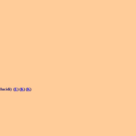
lucidi) (
E
) (
K
) (
K
)