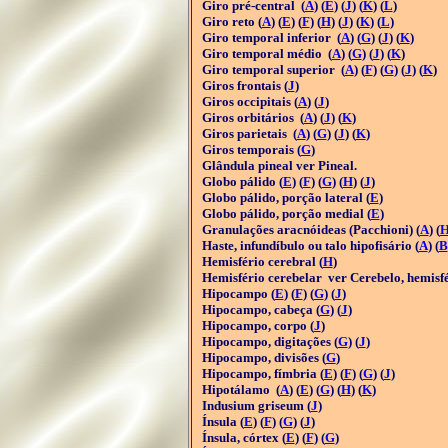
Giro pré-central (
A
) (
E
) (
J
) (
K
) (
L
)
Giro reto (
A
) (
E
) (
F
) (
H
) (
J
) (
K
) (
L
)
Giro temporal inferior (
A
) (
G
) (
J
) (
K
)
Giro temporal médio (
A
) (
G
) (
J
) (
K
)
Giro temporal superior (
A
) (
F
) (
G
) (
J
) (
K
)
Giros frontais (
J
)
Giros occipitais (
A
) (
J
)
Giros orbitários (
A
) (
J
) (
K
)
Giros parietais (
A
) (
G
) (
J
) (
K
)
Giros temporais (
G
)
Glândula pineal ver Pineal.
Globo pálido (
E
) (
F
) (
G
) (
H
) (
J
)
Globo pálido, porção lateral (
E
)
Globo pálido, porção medial (
E
)
Granulações aracnóideas (Pacchioni) (
A
) (
Haste, infundíbulo ou talo hipofisário (
A
) (
B
Hemisfério cerebral (
H
)
Hemisfério cerebelar ver Cerebelo, hemisf
Hipocampo (
E
) (
F
) (
G
) (
J
)
Hipocampo, cabeça (
G
) (
J
)
Hipocampo, corpo (
J
)
Hipocampo, digitações (
G
) (
J
)
Hipocampo, divisões (
G
)
Hipocampo, fímbria (
E
) (
F
) (
G
) (
J
)
Hipotálamo (
A
) (
E
) (
G
) (
H
) (
K
)
Indusium griseum (
J
)
Ínsula (
E
) (
F
) (
G
) (
J
)
Ínsula, córtex (
E
) (
F
) (
G
)