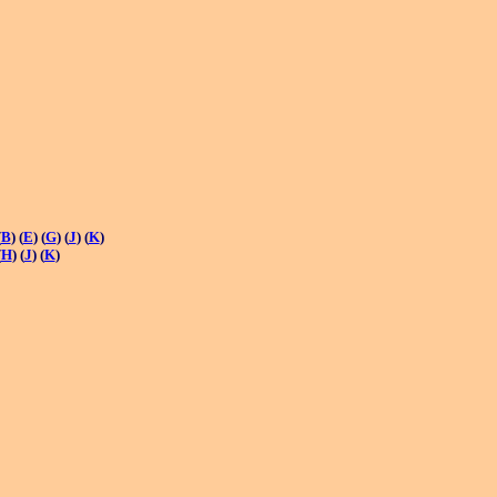
(
B
) (
E
) (
G
) (
J
) (
K
)
(
H
) (
J
) (
K
)