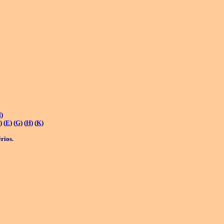
H
)
) (
E
) (
G
) (
H
) (
K
)
érios.