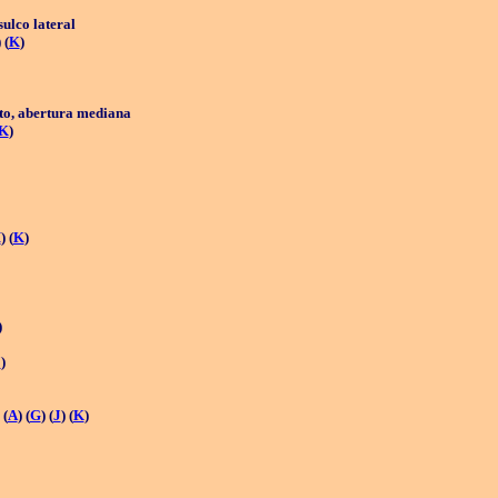
sulco lateral
) (
K
)
to, abertura mediana
K
)
H
) (
K
)
)
J
)
 (
A
) (
G
) (
J
) (
K
)