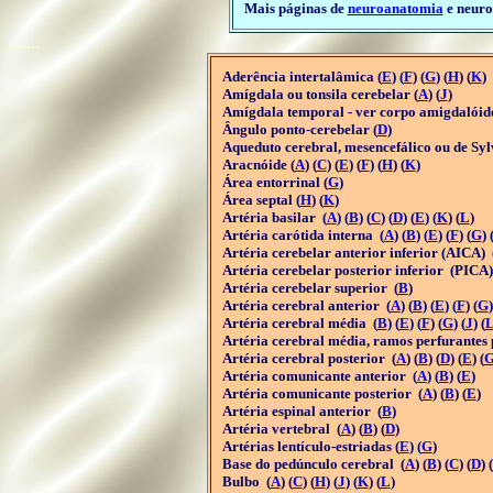
Mais páginas de
neuroanatomia
e neuro
.......
Aderência intertalâmica (
E
) (
F
) (
G
) (
H
) (
K
)
Amígdala ou tonsila cerebelar (
A
) (
J
)
Amígdala temporal - ver corpo amigdalóid
Ângulo ponto-cerebelar (
D
)
Aqueduto cerebral, mesencefálico ou de Syl
Aracnóide (
A
) (
C
) (
E
) (
F
) (
H
) (
K
)
Área entorrinal (
G
)
Área septal (
H
) (
K
)
Artéria basilar (
A
) (
B
) (
C
) (
D
) (
E
) (
K
) (
L
)
Artéria carótida interna (
A
) (
B
) (
E
) (
F
) (
G
) 
Artéria cerebelar anterior inferior (AICA) 
Artéria cerebelar posterior inferior (PICA)
Artéria cerebelar superior (
B
)
Artéria cerebral anterior (
A
) (
B
) (
E
) (
F
) (
G
)
Artéria cerebral média (
B
) (
E
) (
F
) (
G
) (
J
) (
Artéria cerebral média, ramos perfurantes 
Artéria cerebral posterior (
A
) (
B
) (
D
) (
E
) (
Artéria comunicante anterior (
A
) (
B
) (
E
)
Artéria comunicante posterior (
A
) (
B
) (
E
)
Artéria espinal anterior (
B
)
Artéria vertebral (
A
) (
B
) (
D
)
Artérias lentículo-estriadas (
E
) (
G
)
Base do pedúnculo cerebral (
A
) (
B
) (
C
) (
D
) (
Bulbo (
A
) (
C
) (
H
) (
J
) (
K
) (
L
)