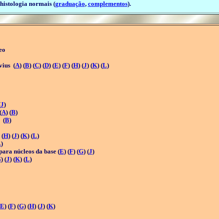
histologia normais (
graduação
,
complementos
).
eo
vius (
A
) (
B
) (
C
) (
D
) (
E
) (
F
) (
H
) (
J
) (
K
) (
L
)
(
J
)
(
A
) (
B
)
 (
B
)
 (
H
) (
J
) (
K
) (
L
)
L
)
para núcleos da base (
E
) (
F
) (
G
) (
J
)
G
) (
J
) (
K
) (
L
)
E
) (
F
) (
G
) (
H
) (
J
) (
K
)