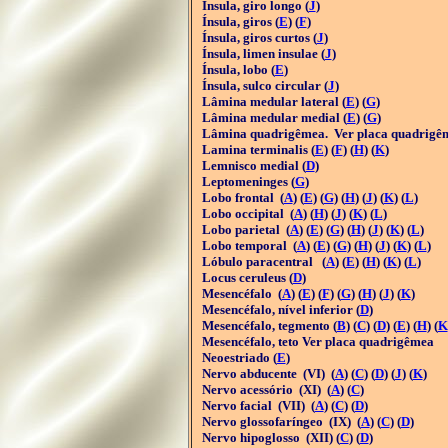
Ínsula, giro longo (
J
)
Ínsula, giros (
E
) (
F
)
Ínsula, giros curtos (
J
)
Ínsula, limen insulae (
J
)
Ínsula, lobo (
E
)
Ínsula, sulco circular (
J
)
Lâmina medular lateral (
E
) (
G
)
Lâmina medular medial (
E
) (
G
)
Lâmina quadrigêmea. Ver placa quadrigê
Lamina terminalis (
E
) (
F
) (
H
) (
K
)
Lemnisco medial (
D
)
Leptomeninges (
G
)
Lobo frontal (
A
) (
E
) (
G
) (
H
) (
J
) (
K
) (
L
)
Lobo occipital (
A
) (
H
) (
J
) (
K
) (
L
)
Lobo parietal (
A
) (
E
) (
G
) (
H
) (
J
) (
K
) (
L
)
Lobo temporal (
A
) (
E
) (
G
) (
H
) (
J
) (
K
) (
L
)
Lóbulo paracentral (
A
) (
E
) (
H
) (
K
) (
L
)
Locus ceruleus (
D
)
Mesencéfalo (
A
) (
E
) (
F
) (
G
) (
H
) (
J
) (
K
)
Mesencéfalo, nível inferior (
D
)
Mesencéfalo, tegmento (
B
) (
C
) (
D
) (
E
) (
H
) (
K
Mesencéfalo, teto Ver placa quadrigêmea
Neoestriado (
E
)
Nervo abducente (VI) (
A
) (
C
) (
D
) (
J
) (
K
)
Nervo acessório (XI) (
A
) (
C
)
Nervo facial (VII) (
A
) (
C
) (
D
)
Nervo glossofaríngeo (IX) (
A
) (
C
) (
D
)
Nervo hipoglosso (XII) (
C
) (
D
)