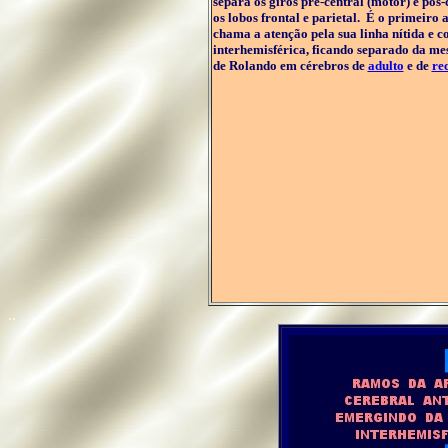
separa os giros pré-central (motor) e pós-c
os lobos frontal e parietal. É o primeiro 
chama a atenção pela sua linha nítida e c
interhemisférica, ficando separado da me
de Rolando em cérebros de
adulto
e de
re
..