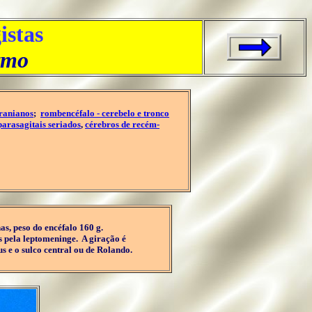
istas
ermo
ranianos
;
rombencéfalo - cerebelo e tronco
parasagitais seriados
,
cérebros de recém-
s, peso do encéfalo 160 g.
s pela leptomeninge. A giração é
s e o sulco central ou de Rolando.