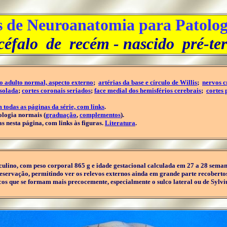
s de Neuroanatomia para Patolog
éfalo de recém - nascido pré-t
o adulto normal, aspecto externo
;
artérias da base e círculo de Willis
;
nervos c
isolada
;
cortes coronais seriados
;
face medial dos hemisférios cerebrais
;
cortes 
m todas as páginas da série, com links
.
ologia normais (
graduação
,
complementos
).
s nesta página, com links às figuras.
Literatura
.
lino, com peso corporal 865 g e idade gestacional calculada em 27 a 28 semana
reservação, permitindo ver os relevos externos ainda em grande parte recoberto
os que se formam mais precocemente, especialmente o sulco lateral ou de Sylviu