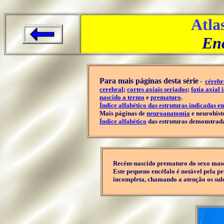
Atla
Enc
.....
Para mais páginas desta série
-
cérebr
cerebral
;
cortes axiais seriados
;
fatia axial 
nascido a termo
e
prematuro
.
Índice alfabético das estruturas indicadas e
Mais páginas de
neuroanatomia
e neurohist
Índice alfabético
das estruturas demonstrada
..
Recém-nascido prematuro do sexo mascu
Este pequeno encéfalo é notável pela p
incompleta, chamando a atenção os sulc
...