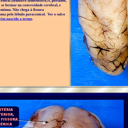
entral (sensitivo somestésico) e, portanto,
a se formar na convexidade cerebral, e
ontínua. Não chega à fissura
sma pelo lóbulo paracentral. Ver o sulco
cém-nascido a termo
.