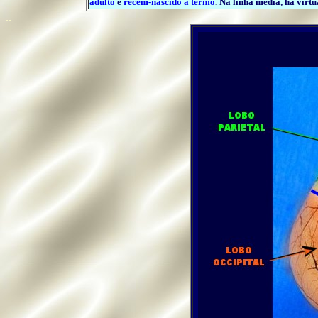
adulto
e
recém-nascido a termo
. Na linha média, há virtu
..