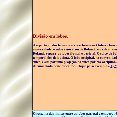
Divisão em lobos.
A repartição dos hemisférios cerebrais em 4 lobos é basea
convexidade, o sulco central ou de Rolando e o sulco late
Rolando separa os lobos frontal e parietal. O sulco de Sy
temporal dos dois acima. O lobo occipital, na convexid
sulco, e sim por uma projeção do sulco parieto-occipital,
documentado neste espécime. Clique para exemplos (
1
)(
2
O restante dos limites entre os lobos parietal e temporal