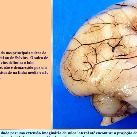
da nos principais sulcos da
ral ou de Sylvius. O sulco de
lvius delimita o lobo
ade, não é demarcado por um
 situado na linha média e não
).
 é dado por uma extensão imaginária do sulco lateral até encontrar a projeção do