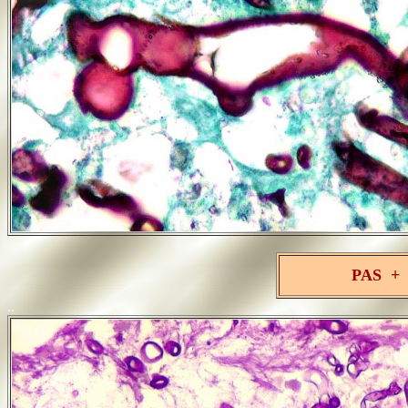
..
PAS +
..