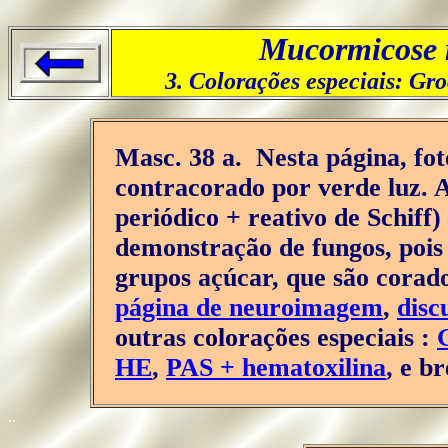
Mucormicose r
3. Colorações especiais: Gr
..
Masc. 38 a. Nesta página, fo
contracorado por verde luz. 
periódico + reativo de Schif
demonstração de fungos, pois
grupos açúcar, que são cora
página de neuroimagem
,
disc
outras colorações especiais :
HE
,
PAS + hematoxilina
, e b
..