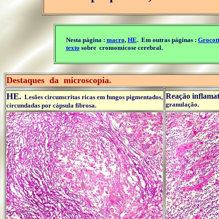
....
Nesta página :
macro
,
HE
. Em outras páginas :
Grocott
texto
sobre cromomicose cerebral.
..
Destaques da microscopia.
HE.
Reação inflamat
Lesões circunscritas ricas em fungos pigmentados,
granulação.
circundadas por cápsula fibrosa.