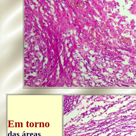
..
Em torno
das áreas