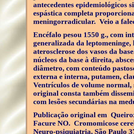
antecedentes epidemiológicos s
espástica completa proporcionad
meningorradicular. Veio a fale
Encéfalo pesou 1550 g., com in
generalizada da leptomeninge, h
aterosclerose dos vasos da base
núcleos da base à direita, abs
diâmetro, com conteúdo pastoso
externa e interna, putamen, clau
Ventrículos de volume normal, 
original consta também dissemi
com lesões secundárias na med
Publicação original em Queiro
Facure NO. Cromomicose cerebr
Neuro-psiquiatria, São Paulo 3