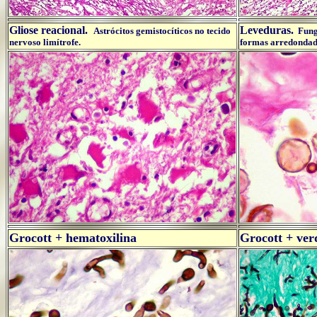
Gliose reacional.
Leveduras.
Astrócitos gemistocíticos no tecido
Fungo
nervoso limítrofe.
formas arredondad
Grocott + hematoxilina
Grocott + ver