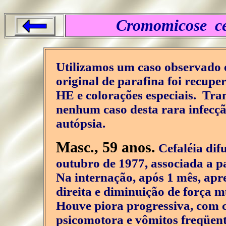
Cromomicose ce
..
Utilizamos um caso observado 
original de parafina foi recup
HE e colorações especiais. Tra
nenhum caso desta rara infecçã
autópsia.
Masc., 59 anos.
Cefaléia dif
outubro de 1977, associada a p
Na internação, após 1 mês, apr
direita e diminuição de força 
Houve piora progressiva, com cr
psicomotora e vômitos freqüen