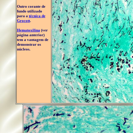
Outro corante de
fundo utilizado
para a
técnica de
Grocott
.
Hematoxilina
(ver
página anterior)
tem a vantagem de
demonstrar os
núcleos.