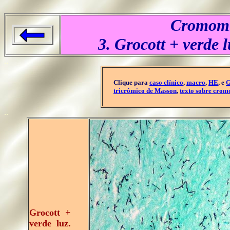
Cromomi
3. Grocott + verde
..
Clique para
caso clínico
,
macro
,
HE
, e
G
tricrômico de Masson
,
texto sobre cro
..
Grocott +
verde luz.