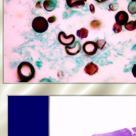
..
..