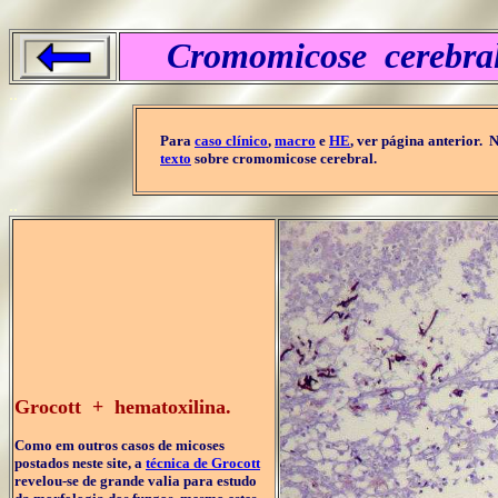
Cromomicose cerebral
..
Para
caso clínico
,
macro
e
HE
, ver página anterior. 
texto
sobre cromomicose cerebral.
..
Grocott + hematoxilina.
Como em outros casos de micoses
postados neste site, a
técnica de Grocott
revelou-se de grande valia para estudo