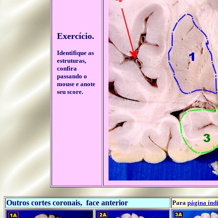
Exercício.
Identifique as
estruturas,
confira
passando o
mouse e anote
seu score.
....
Outros cortes coronais, face anterior
Para
página índ