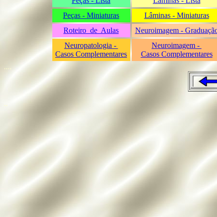
Peças - Lista
Lâminas - Lista
Peças - Miniaturas
Lâminas - Miniaturas
Roteiro de Aulas
Neuroimagem - Graduaçã
Neuropatologia -
Neuroimagem -
Casos Complementares
Casos Complementares
....
..