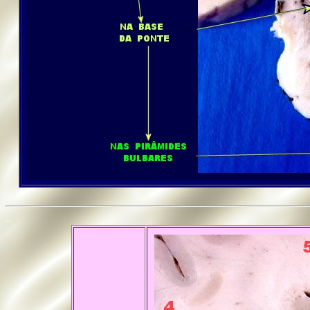
..
..