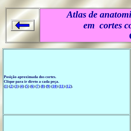
Atlas de anato
em cortes co
..
Posição aproximada dos cortes.
Clique para ir direto a cada peça.
(
1
) (
2
) (
3
) (
4
) (
5
) (
6
) (
7
) (
8
) (
9
) (
10
) (
11
) (
12
).