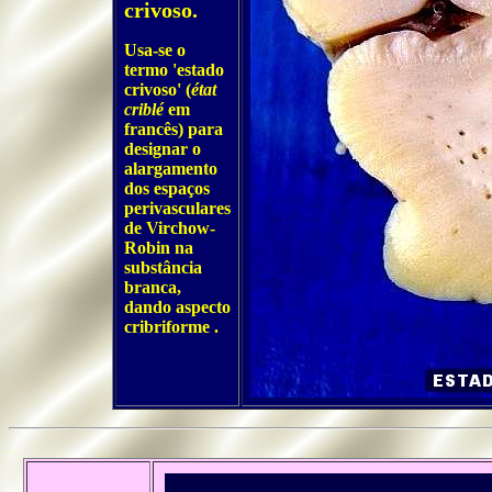
crivoso.
Usa-se o
termo 'estado
crivoso' (
état
criblé
em
francês) para
designar o
alargamento
dos espaços
perivasculares
de Virchow-
Robin na
substância
branca,
dando aspecto
cribriforme .
..