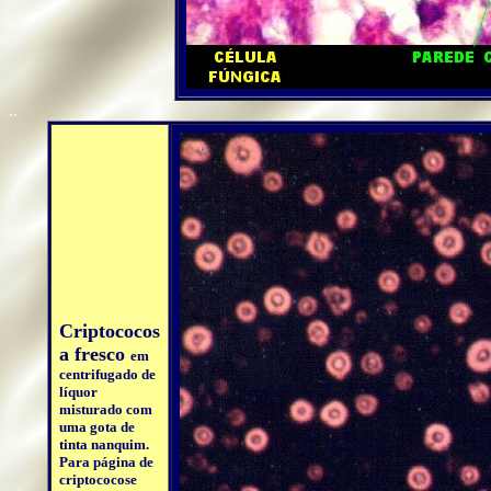
..
Criptococos
a fresco
em
centrifugado de
líquor
misturado com
uma gota de
tinta nanquim.
Para página de
criptococose