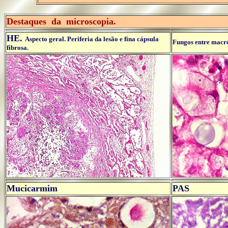
..
Destaques da microscopia.
HE.
Aspecto geral. Periferia da lesão e fina cápsula
Fungos entre macr
fibrosa.
Mucicarmim
PAS