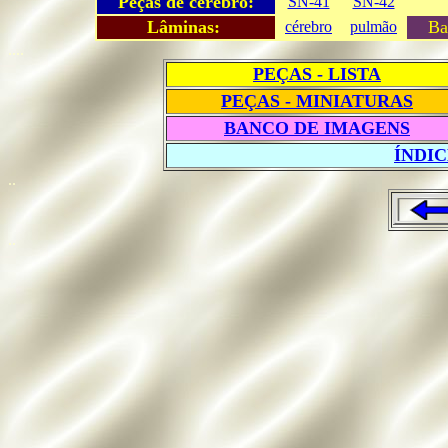
Peças de cérebro:
SN-41
SN-42
Lâminas:
Ba
cérebro
pulmão
....
PEÇAS - LISTA
PEÇAS - MINIATURAS
BANCO DE IMAGENS
ÍNDI
..
..