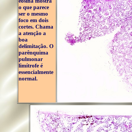
eosina mostra
o que parece
ser o mesmo
foco em dois
cortes. Chama
a atenção a
boa
delimitação. O
parênquima
pulmonar
limítrofe é
essencialmente
normal.