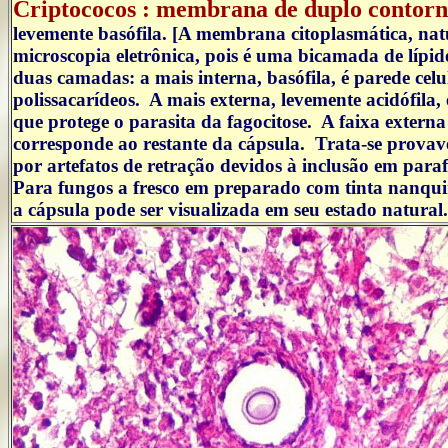
Criptococos : membrana de duplo contor
levemente basófila. [A membrana citoplasmática, natu
microscopia eletrônica, pois é uma bicamada de líp
duas camadas: a mais interna, basófila, é parede celu
polissacarídeos. A mais externa, levemente acidófila,
que protege o parasita da fagocitose. A faixa extern
corresponde ao restante da cápsula. Trata-se provav
por artefatos de retração devidos à inclusão em par
Para fungos a fresco em preparado com tinta nanqu
a cápsula pode ser visualizada em seu estado natural