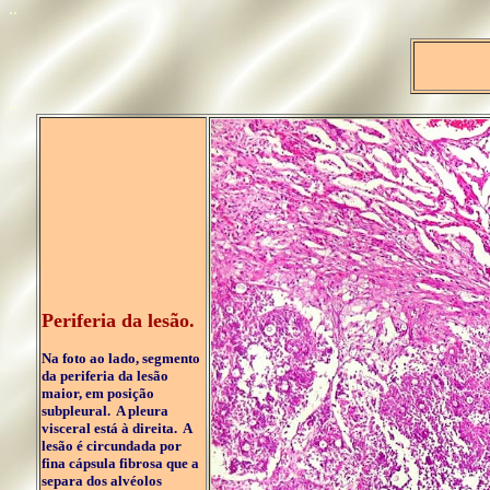
..
..
Periferia da lesão.
Na foto ao lado, segmento
da periferia da lesão
maior, em posição
subpleural. A pleura
visceral está à direita. A
lesão é circundada por
fina cápsula fibrosa que a
separa dos alvéolos