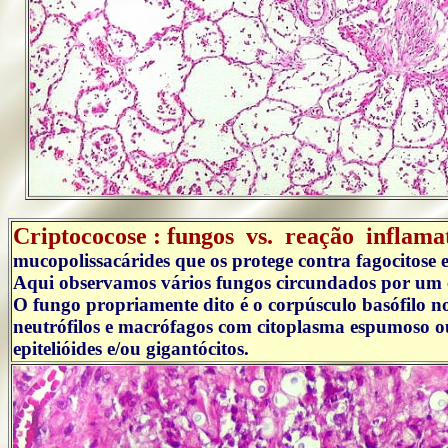
..
Criptococose : fungos vs. reação inflama
mucopolissacárides que os protege contra fagocitose 
Aqui observamos vários fungos circundados por um 
O fungo propriamente dito é o corpúsculo basófilo no 
neutrófilos e macrófagos com citoplasma espumoso 
epitelióides e/ou gigantócitos.