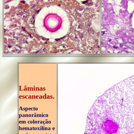
..
Lâminas
escaneadas.
Aspecto
panorâmico
em coloração
hematoxilina e