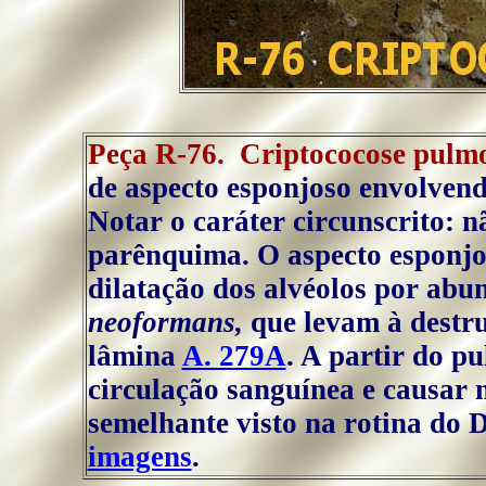
Peça R-76. Criptococose pulm
de aspecto esponjoso envolvendo
Notar o caráter circunscrito: n
parênquima. O aspecto esponjo
dilatação dos alvéolos por abu
neoformans,
que levam à destru
lâmina
A. 279A
. A partir do p
circulação sanguínea e causar 
semelhante visto na rotina do 
imagens
.