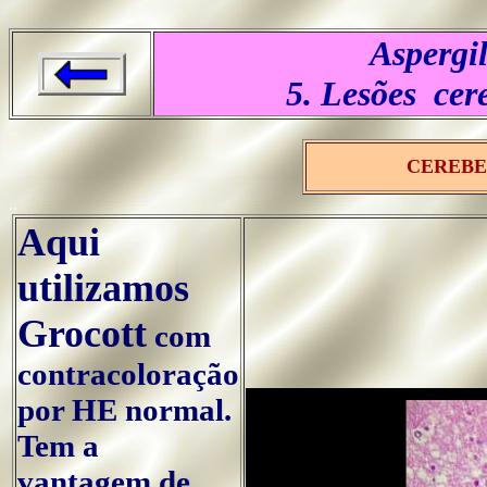
Aspergi
5. Lesões cer
..
CEREBEL
..
Aqui
utilizamos
Grocott
com
contracoloração
por HE normal.
Tem a
vantagem de