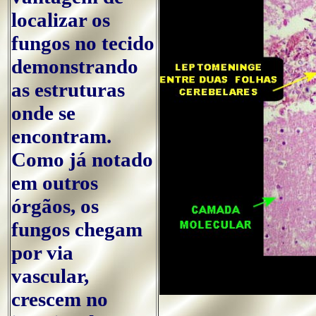
localizar os
fungos no tecido
demonstrando
as estruturas
onde se
encontram.
Como já notado
em outros
órgãos, os
fungos chegam
por via
vascular,
crescem no