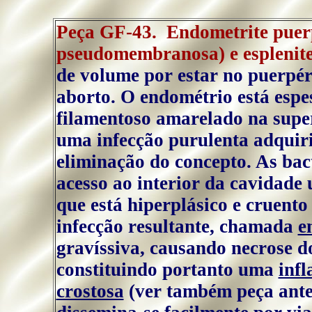
Peça GF-43. Endometrite puerp
pseudomembranosa) e esplenit
de volume por estar no puerpér
aborto. O endométrio está espe
filamentoso amarelado na super
uma infecção purulenta adquir
eliminação do concepto. As bac
acesso ao interior da cavidade 
que está hiperplásico e cruento
infecção resultante, chamada
e
gravíssiva, causando necrose d
constituindo portanto uma
inf
crostosa
(ver também peça anter