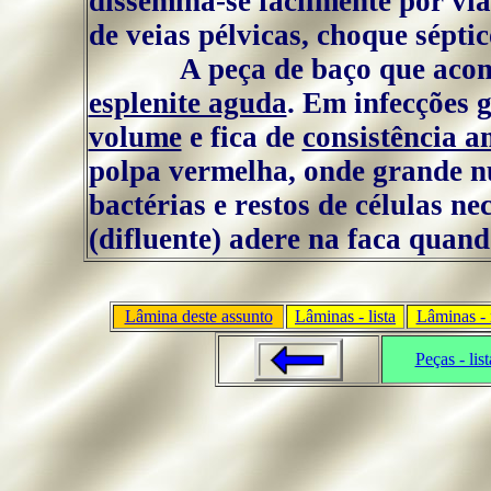
dissemina-se facilmente por vi
de veias pélvicas, choque séptic
A peça de baço que acompa
esplenite aguda
. Em infecções 
volume
e fica de
consistência a
polpa vermelha, onde grande 
bactérias e restos de células n
(difluente) adere na faca quan
Lâmina deste assunto
Lâminas - lista
Lâminas - 
Peças - list