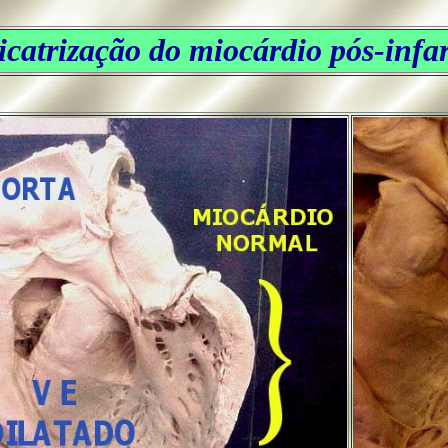
icatrização do miocárdio pós-infa