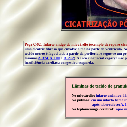
Peça C-62. Infarto antigo do miocárdio (exemplo de reparo cica
uma cicatriz fibrosa que envolve a maior parte do ventrículo. 
tecido morto é fagocitado a partir da periferia, e segue-se um p
lâminas
A. 374
,
A. 100
e
A. 212
). A área cicatricial esgarçou-se
insuficiência cardíaca congestiva esquerda.
Lâminas de tecido de granula
No miocárdio:
infarto anêmico: l
No pulmão:
em um infarto hemorr
após tuberculose:
A. 
Na leptomeninge cerebral:
após me