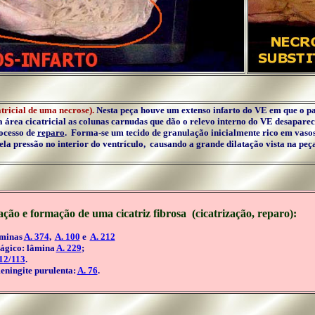
tricial de uma necrose).
Nesta peça houve um extenso infarto do VE em que o pac
Na área cicatricial as colunas carnudas que dão o relevo interno do VE desapa
rocesso de
reparo
. Forma-se um tecido de granulação inicialmente rico em vasos 
 pela pressão no interior do ventrículo, causando a grande dilatação vista na p
ção e formação de uma cicatriz fibrosa (cicatrização, reparo):
âminas
A. 374
,
A. 100
e
A. 212
ágico: lâmina
A. 229
;
112/113
.
ningite purulenta:
A. 76
.