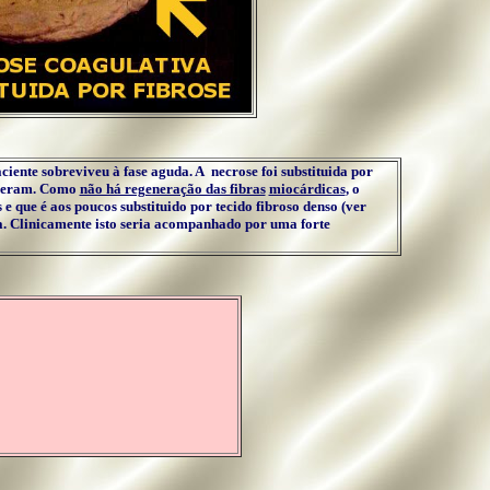
iente sobreviveu à fase aguda. A necrose foi substituida por
receram. Como
não há regeneração das fibras
miocárdicas
, o
e que é aos poucos substituido por tecido fibroso denso (ver
eça. Clinicamente isto seria acompanhado por uma forte