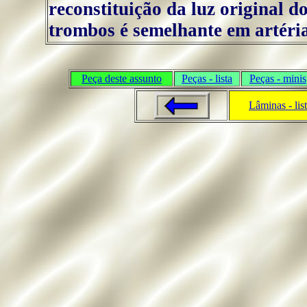
reconstituição da luz original 
trombos é semelhante em artéria
Peça deste assunto
Peças - lista
Peças - minis
Lâminas - lis