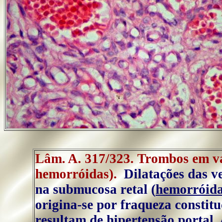
Lâm. A. 317/323. Trombos em vá
hemorróidas).
Dilatações das ve
na submucosa retal (
hemorróid
origina-se por fraqueza constit
resultam de hipertensão portal. 