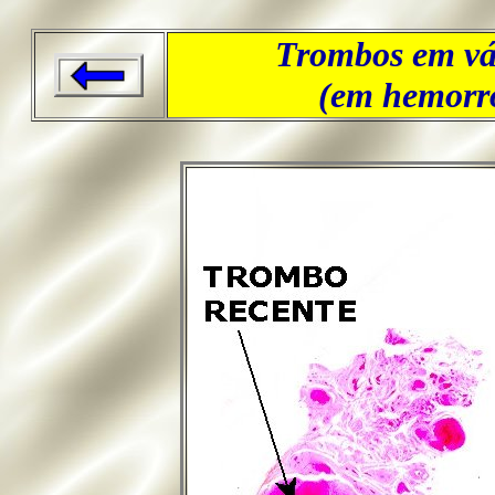
Trombos em vár
(em hemorr