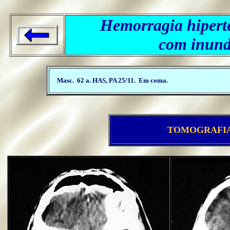
Hemorragia hipert
com inund
..
Masc. 62 a. HAS, PA 25/11. Em coma.
TOMOGRAFI
..