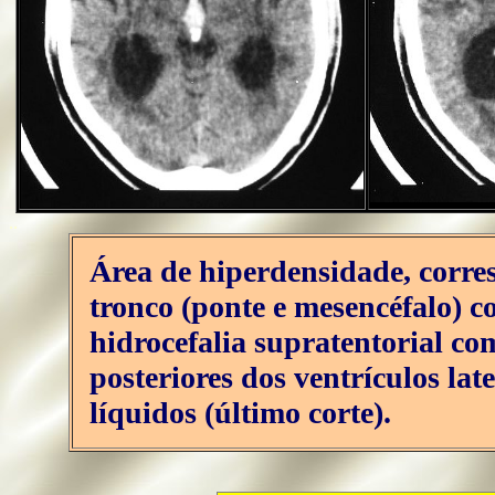
..
Área de hiperdensidade, corr
tronco (ponte e mesencéfalo) c
hidrocefalia supratentorial co
posteriores dos ventrículos la
líquidos (último corte).