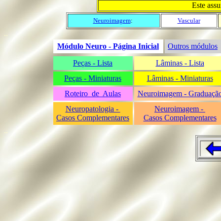
Este ass
Neuroimagem
:
Vascular
..
Módulo Neuro - Página Inicial
Outros módulos
Peças - Lista
Lâminas - Lista
Peças - Miniaturas
Lâminas - Miniaturas
Roteiro de Aulas
Neuroimagem - Graduaçã
Neuropatologia -
Neuroimagem -
Casos Complementares
Casos Complementares
..