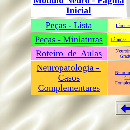
Módulo Neuro - Página
Inicial
Peças - Lista
Lâminas
Peças - Miniaturas
Lâminas - 
Roteiro de Aulas
Neuroi
Grad
Neuropatologia -
Neuroi
Casos
Ca
Complem
Complementares
..