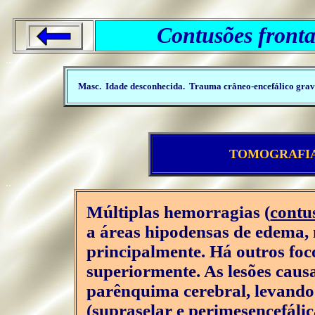
Contusões fronta
..
Masc. Idade desconhecida. Trauma crâneo-encefálico grav
TOMOGRAFI
..
Múltiplas hemorragias (
contu
a áreas hipodensas de edema, 
principalmente. Há outros foc
superiormente. As lesões cau
parênquima cerebral, levando
(supraselar e perimesencefálic