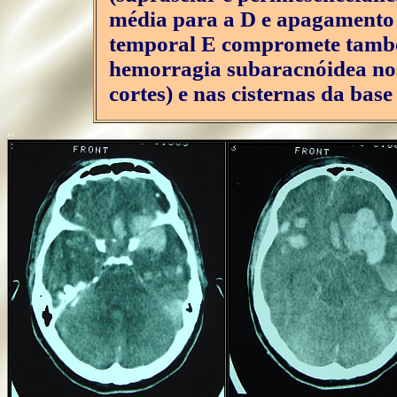
média para a D e apagamento d
temporal E compromete també
hemorragia subaracnóidea nos 
cortes) e nas cisternas da base (
..