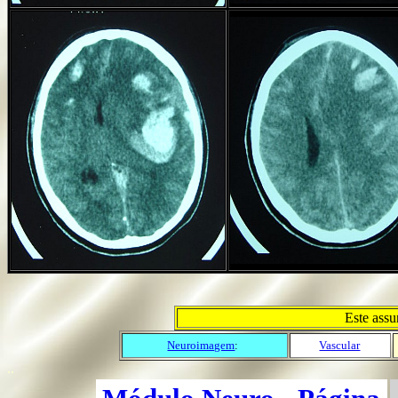
Este ass
Neuroimagem
:
Vascular
..