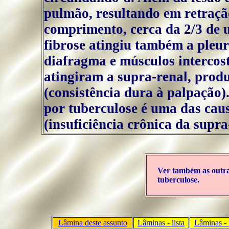
pulmão, resultando em retraçã
comprimento, cerca da 2/3 de 
fibrose atingiu também a pleu
diafragma e músculos intercost
atingiram a supra-renal, produ
(consistência dura à palpação).
por tuberculose é uma das cau
(insuficiência crônica da supra
Ver também as out
tuberculose.
Lâmina deste assunto
Lâminas - lista
Lâminas - 