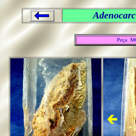
Adenocar
Peça M