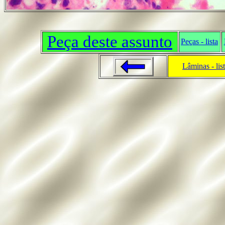
Peça deste assunto
Peças - lista
Lâminas - lis