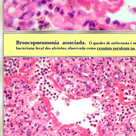
Broncopneumonia associada.
O quadro de atelectasia e
bacteriana focal dos alvéolos, observada como
exsudato purulento na 