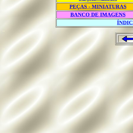
PEÇAS - MINIATURAS
BANCO DE IMAGENS
ÍNDI
..
..