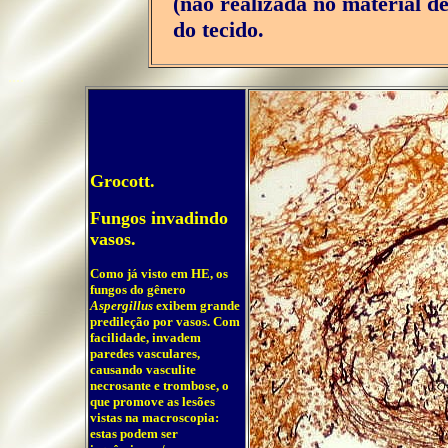
(não realizada no material d
do tecido.
....
Grocott.
Fungos invadindo
vasos.
Como já visto em HE, os
fungos do gênero
Aspergillus
exibem grande
predileção por vasos. Com
facilidade, invadem
paredes vasculares,
causando vasculite
necrosante e trombose, o
que promove as lesões
vistas na macroscopia:
estas podem ser