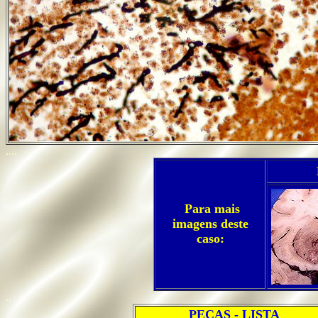
....
Para mais
imagens deste
caso:
..
PEÇAS - LISTA