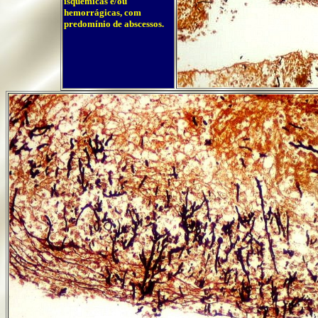
isquêmicas e/ou
hemorrágicas, com
predomínio de abscessos.