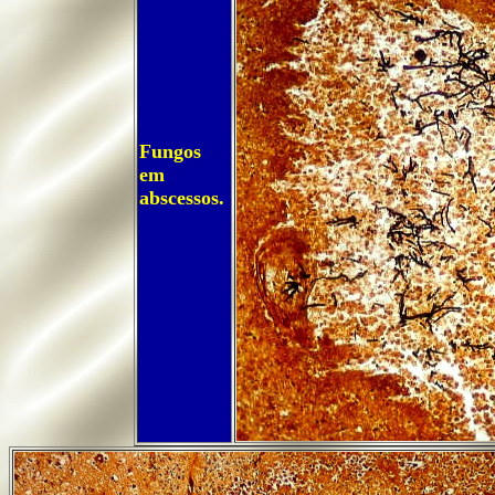
Fungos
em
abscessos.